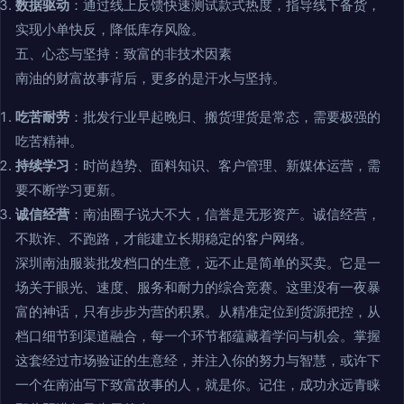
数据驱动
：通过线上反馈快速测试款式热度，指导线下备货，
实现小单快反，降低库存风险。
五、心态与坚持：致富的非技术因素
南油的财富故事背后，更多的是汗水与坚持。
吃苦耐劳
：批发行业早起晚归、搬货理货是常态，需要极强的
吃苦精神。
持续学习
：时尚趋势、面料知识、客户管理、新媒体运营，需
要不断学习更新。
诚信经营
：南油圈子说大不大，信誉是无形资产。诚信经营，
不欺诈、不跑路，才能建立长期稳定的客户网络。
深圳南油服装批发档口的生意，远不止是简单的买卖。它是一
场关于眼光、速度、服务和耐力的综合竞赛。这里没有一夜暴
富的神话，只有步步为营的积累。从精准定位到货源把控，从
档口细节到渠道融合，每一个环节都蕴藏着学问与机会。掌握
这套经过市场验证的生意经，并注入你的努力与智慧，或许下
一个在南油写下致富故事的人，就是你。记住，成功永远青睐