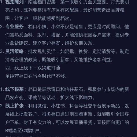
视觉陈列
：南油档口密集，第一眼吸引力至关重要。灯光要明
亮柔和，陈列要整洁有序且有搭配感，最好能营造出品牌氛
围，让客户一眼就能感受到档次。
专业服务
：档口小妹、小弟不仅是销售，更应是时尚顾问。他
们需熟悉面料、版型、搭配，并能准确把握客户需求，提供专
业拿货建议。建立客户档案，维护长期关系。
灵活策略
：批发规则灵活，如混批、换货、定期清货等。制定
清晰合理的政策，既能吸引新客，又能维护老客利益。
四、线上线下：双渠道打通
单纯守档口在当今时代已不够。
线下根基
：档口是展示窗口和信任基石。积极参与市场内的新
品发布会、采购节等活动，扩大线下影响力。
线上扩张
：利用微信、小红书、抖音等社交平台展示新品，发
展线上批发客户。很多档口通过朋友圈更新，就能吸引全国客
户下单。对于有实力的，可以发展直播带货，直接面向更广的
B端甚至C端客户。