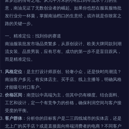
富梦想的传奇之地。从几平方米的小档口到年流水千万的生
意，南油见证了无数创业者的崛起。如果你也想在服装服饰批
发行业分一杯羹，掌握南油档口的生意经，或许就是你致富之
路的关键一步。
一、精准定位：找到你的赛道
南油服装批发市场品类繁多，从原创设计、欧美大牌同款到潮
流女装、品质男装，应有尽有。成功的第一步不是盲目跟风，
而是精准定位。
风格定位
：是主打设计师原创、轻奢小众，还是快时尚潮流？
南油客户多元，有实体店主、买手店、线上主播等，明确风格
才能吸引对口客户。
价格区间
：南货以中高端为主，但其中仍有梯度。结合面料、
工艺和设计，定一个有竞争力的价格，确保利润空间与客户接
受度的平衡。
客户群体
：分析你的目标客户是二三四线城市的实体店，还是
北上广的买手店？或是直接面向终端消费者的电商？不同客户