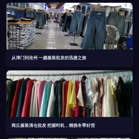
从津门到沧州 一趟服装批发的迅捷之旅
商丘服装清仓批发 把握时机，精挑冬季好货