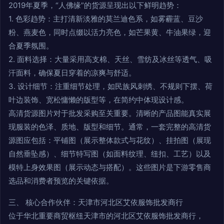
2019年夏季，“人佛缘”的货源呈现出以下鲜明趋势：
1. 色彩趋势：主打清新淡雅的莫兰迪色系，如雾霾蓝、豆沙
粉、燕麦色，同时点缀以活力亮色，如芒果黄、牛油果绿，迎
合夏季氛围。
2. 面料选择：大量采用高支棉、天丝、雪纺及冰丝等透气、吸
汗面料，确保夏日穿着的凉爽与舒适。
3. 设计细节：注重细节处理，如民族风刺绣、不规则下摆、荷
叶边装饰、宽松慵懒的版型等，在简约中体现设计感。
高清货源图片对于批发采购至关重要。清晰的产品图能真实展
现服装的色泽、质地、版型和细节。通常，一套完整的高清货
源图应包括：平铺图（展示整体款式与花纹）、挂拍图（展现
自然垂坠感）、细节特写图（如面料纹理、纽扣、工艺）以及
模特上身效果图（展示动态与搭配）。这些图片是下游零售商
选品和消费者预览的关键依据。
三、 核心合作伙伴：天津市河北区艾依服饰批发商行
位于华北重要商贸枢纽天津市的河北区艾依服饰批发商行，