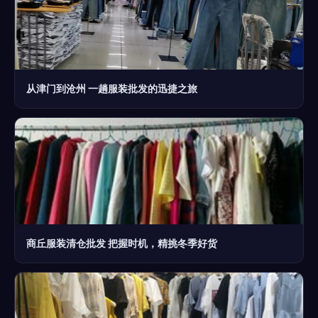
从津门到沧州 一趟服装批发的迅捷之旅
商丘服装清仓批发 把握时机，精挑冬季好货