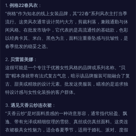
1.
例格22春风衣
：
“例格”作为知名的线上女装品牌，其“22春”系列风衣主打当季
流行。这类风衣通常设计简约大方，剪裁利落，兼顾通勤与休
闲风格。在批发市场中，它代表的是高流通性的基础款，色彩
以经典卡其、米白、黑色为主，面料注重垂坠感与抗皱性，是
春季批发的稳妥之选。
2.
贝雷茵美娜
：
这很可能是一个专注于优雅女性风格的品牌或系列名称。“贝
雷”帽本身就带有法式复古气息，暗示该品牌服装可能融合了复
古、甜美或精致的设计元素。批发这类服装，瞄准的是追求独
特设计感与女性化装扮的客户群体。
3.
遇见天香云纱连衣裙
：
“天香云纱”是对面料质感的一种诗意形容，通常指代轻盈、飘
逸、带有光泽或精细纹理的雪纺、真丝或仿真丝面料。这类连
衣裙极具女性魅力，适合春夏季节，适用于婚礼、派对、度假