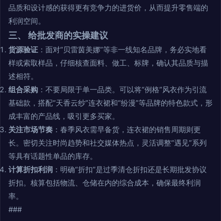
品质和设计感的获得更有竞争力的进货价，从而提升零售端的
利润空间。
三、 给批发商的实操建议
货源验证
：面对“贝雷茵美娜”等非一线知名品牌，务必实地看
样或索取样品，仔细核查面料、做工、标牌，确认其品质与描
述相符。
组合采购
：不要局限于单一品类。可以将“例格”风衣作为引流
基础款，搭配“天香云纱”连衣裙和“纷漫”等品牌的特色款式，形
成丰富的产品线，吸引更多买家。
关注市场节奏
：春季风衣需早备货，连衣裙的销售周期则更
长。密切关注时尚趋势和社交媒体热点，灵活调整“遇见”系列
等具有话题性单品的库存。
计算折扣利润
：明确“折扣”是过季清仓折扣还是长期批发协议
折扣。核算包括物流、仓储在内的综合成本，确保最终利润
率。
###