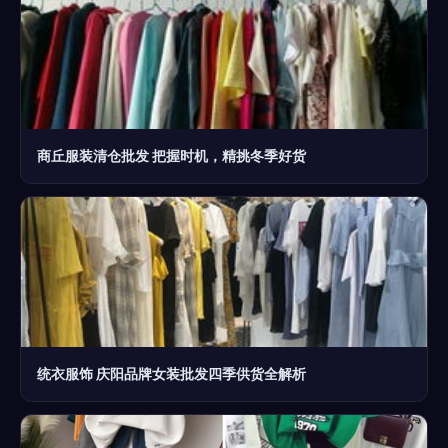
商丘服装清仓批发 把握时机，精挑冬季好货
统衣服饰 庆阳品牌女装批发四季供货全解析