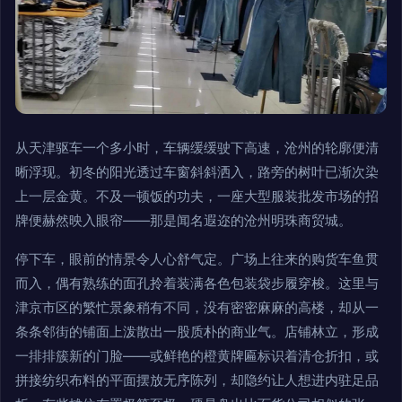
从天津驱车一个多小时，车辆缓缓驶下高速，沧州的轮廓便清
晰浮现。初冬的阳光透过车窗斜斜洒入，路旁的树叶已渐次染
上一层金黄。不及一顿饭的功夫，一座大型服装批发市场的招
牌便赫然映入眼帘——那是闻名遐迩的沧州明珠商贸城。
停下车，眼前的情景令人心舒气定。广场上往来的购货车鱼贯
而入，偶有熟练的面孔拎着装满各色包装袋步履穿梭。这里与
津京市区的繁忙景象稍有不同，没有密密麻麻的高楼，却从一
条条邻街的铺面上泼散出一股质朴的商业气。店铺林立，形成
一排排簇新的门脸——或鲜艳的橙黄牌匾标识着清仓折扣，或
拼接纺织布料的平面摆放无序陈列，却隐约让人想进内驻足品