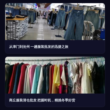
从津门到沧州 一趟服装批发的迅捷之旅
商丘服装清仓批发 把握时机，精挑冬季好货